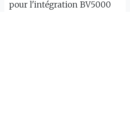
pour l'intégration BV5000
Afin de répondre à un problème lié à l'inspection des
infrastructures, le CIDCO a accompagné une équipe
d'Hydro-Québec lors d'essais visant à valider
l'adéquation du BV5000 pour la numérisation haute
résolution dans des régions éloignées.
Projet
Support pour les opérations
hydrographiques sur
Coriolis II
Le CIDCO est en charge de l'intégrité du système
hydrographique à bord du Coriolis II. L'équipe du